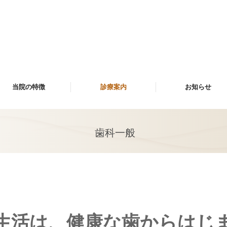
当院の特徴
診療案内
お知らせ
歯科一般
口腔外科
歯周病治療
インプラント
審美歯科
料金案内
歯科一般
生活は、健康な歯からはじ